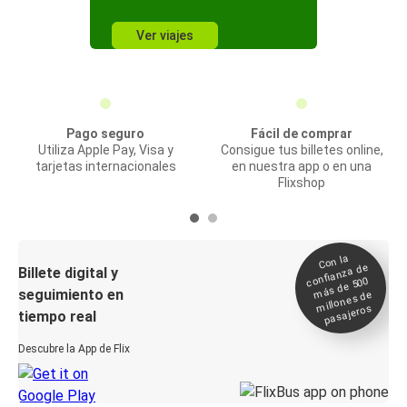
Ver viajes
Pago seguro
Fácil de comprar
Utiliza Apple Pay, Visa y
Consigue tus billetes online,
tarjetas internacionales
en nuestra app o en una
Flixshop
Con la
confianza de
Billete digital y
más de 500
seguimiento en
millones de
pasajeros
tiempo real
Descubre la App de Flix