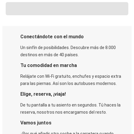
Conectándote con el mundo
Un sinfín de posibilidades. Descubre más de 8.000
destinos en más de 40 países.
Tu comodidad en marcha
Relájate con Wi-Fi gratuito, enchufes y espacio extra
para las piernas. Así son los autobuses modernos.
Elige, reserva, ¡viaja!
De tu pantalla a tu asiento en segundos. Tú haces la
reserva, nosotros nos encargamos del resto.
Vamos juntos
¿Por qué añadir otro coche a la carretera cuando