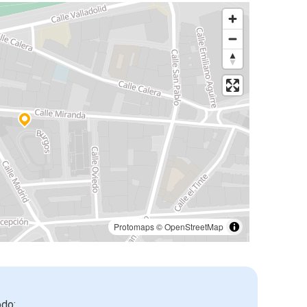
Protomaps
©
OpenStreetMap
odo: