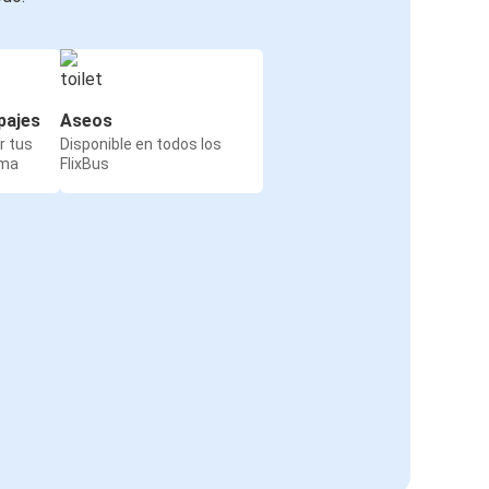
pajes
Aseos
r tus
Disponible en todos los
rma
FlixBus