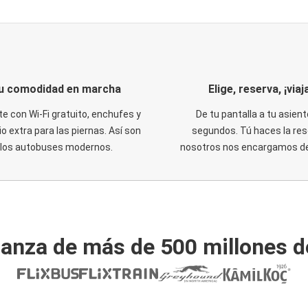
u comodidad en marcha
Elige, reserva, ¡viaja
te con Wi-Fi gratuito, enchufes y
De tu pantalla a tu asient
o extra para las piernas. Así son
segundos. Tú haces la res
los autobuses modernos.
nosotros nos encargamos del
ianza de más de 500 millones d