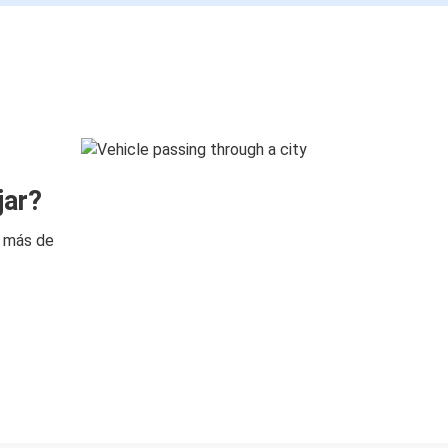
jar?
n más de