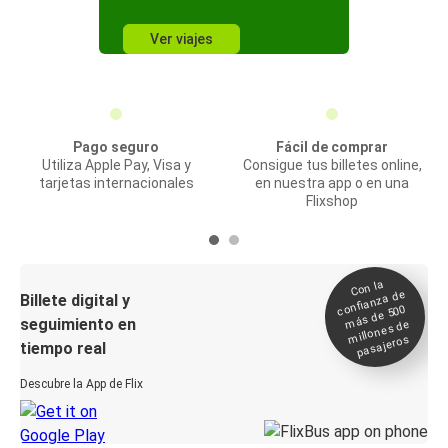
Ver viajes
Pago seguro
Fácil de comprar
Utiliza Apple Pay, Visa y
Consigue tus billetes online,
tarjetas internacionales
en nuestra app o en una
Flixshop
Con la
confianza de
Billete digital y
más de 500
seguimiento en
millones de
pasajeros
tiempo real
Descubre la App de Flix