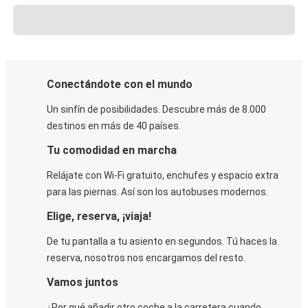
Conectándote con el mundo
Un sinfín de posibilidades. Descubre más de 8.000
destinos en más de 40 países.
Tu comodidad en marcha
Relájate con Wi-Fi gratuito, enchufes y espacio extra
para las piernas. Así son los autobuses modernos.
Elige, reserva, ¡viaja!
De tu pantalla a tu asiento en segundos. Tú haces la
reserva, nosotros nos encargamos del resto.
Vamos juntos
¿Por qué añadir otro coche a la carretera cuando