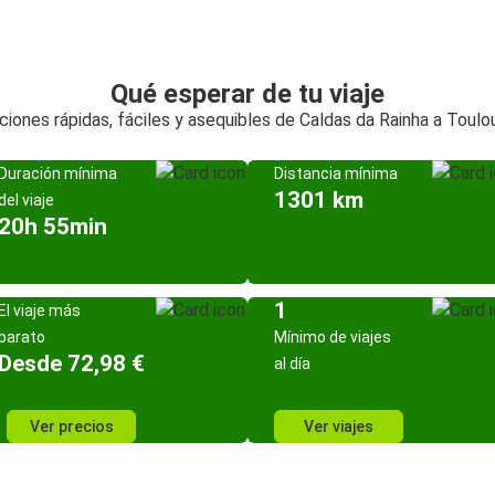
Qué esperar de tu viaje
ciones rápidas, fáciles y asequibles de Caldas da Rainha a Toulo
Duración mínima
Distancia mínima
1301 km
del viaje
20h 55min
1
El viaje más
barato
Mínimo de viajes
Desde 72,98 €
al día
Ver precios
Ver viajes