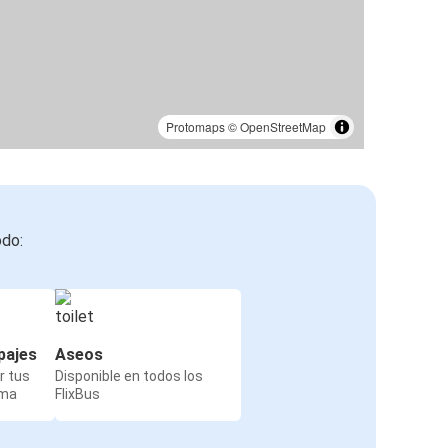
Protomaps
©
OpenStreetMap
odo:
pajes
Aseos
r tus
Disponible en todos los
rma
FlixBus