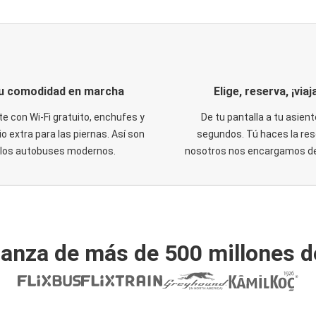
u comodidad en marcha
Elige, reserva, ¡viaja
te con Wi-Fi gratuito, enchufes y
De tu pantalla a tu asient
o extra para las piernas. Así son
segundos. Tú haces la res
los autobuses modernos.
nosotros nos encargamos del
ianza de más de 500 millones d