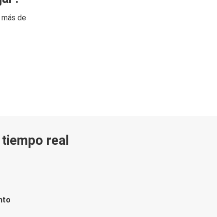
n más de
n tiempo real
nto