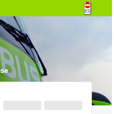
ES
use