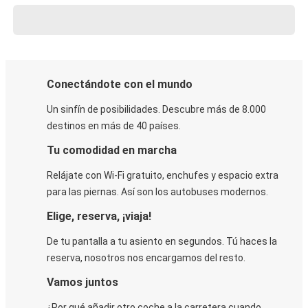
Conectándote con el mundo
Un sinfín de posibilidades. Descubre más de 8.000
destinos en más de 40 países.
Tu comodidad en marcha
Relájate con Wi-Fi gratuito, enchufes y espacio extra
para las piernas. Así son los autobuses modernos.
Elige, reserva, ¡viaja!
De tu pantalla a tu asiento en segundos. Tú haces la
reserva, nosotros nos encargamos del resto.
Vamos juntos
¿Por qué añadir otro coche a la carretera cuando