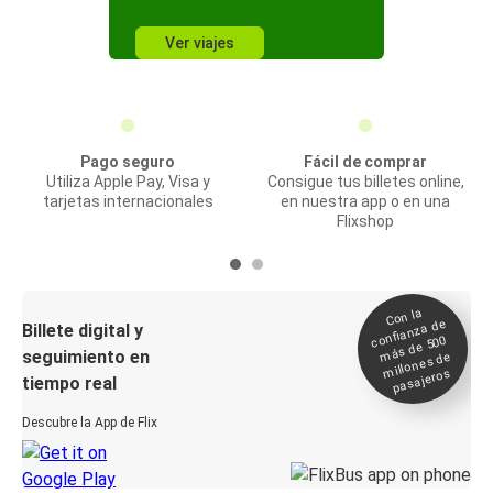
Ver viajes
Pago seguro
Fácil de comprar
Utiliza Apple Pay, Visa y
Consigue tus billetes online,
tarjetas internacionales
en nuestra app o en una
Flixshop
Con la
confianza de
Billete digital y
más de 500
seguimiento en
millones de
pasajeros
tiempo real
Descubre la App de Flix