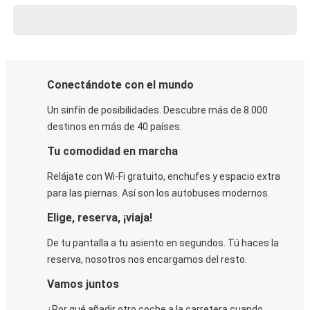
Conectándote con el mundo
Un sinfín de posibilidades. Descubre más de 8.000
destinos en más de 40 países.
Tu comodidad en marcha
Relájate con Wi-Fi gratuito, enchufes y espacio extra
para las piernas. Así son los autobuses modernos.
Elige, reserva, ¡viaja!
De tu pantalla a tu asiento en segundos. Tú haces la
reserva, nosotros nos encargamos del resto.
Vamos juntos
¿Por qué añadir otro coche a la carretera cuando