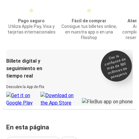
Pago seguro
Fácil de comprar
Atenc
Utiliza Apple Pay, Visa y
Consigue tus billetes online,
Asi
tarjetas internacionales
en nuestra app o en una
complic
Flixshop
reserv
Con la
confianza de
Billete digital y
más de 500
seguimiento en
millones de
pasajeros
tiempo real
Descubre la App de Flix
En esta página