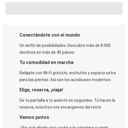
Conectándote con el mundo
Un sinfín de posibilidades. Descubre más de 8.000
destinos en más de 40 países.
Tu comodidad en marcha
Relájate con Wi-Fi gratuito, enchufes y espacio extra
para las piernas. Así son los autobuses modernos.
Elige, reserva, ¡viaja!
De tu pantalla a tu asiento en segundos. Tú haces la
reserva, nosotros nos encargamos del resto.
Vamos juntos
¿Por qué añadir otro coche a la carretera cuando