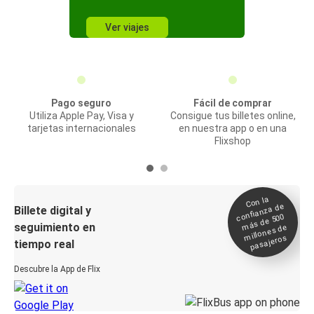
Ver viajes
Pago seguro
Fácil de comprar
Utiliza Apple Pay, Visa y
Consigue tus billetes online,
tarjetas internacionales
en nuestra app o en una
Flixshop
Con la
confianza de
Billete digital y
más de 500
seguimiento en
millones de
pasajeros
tiempo real
Descubre la App de Flix