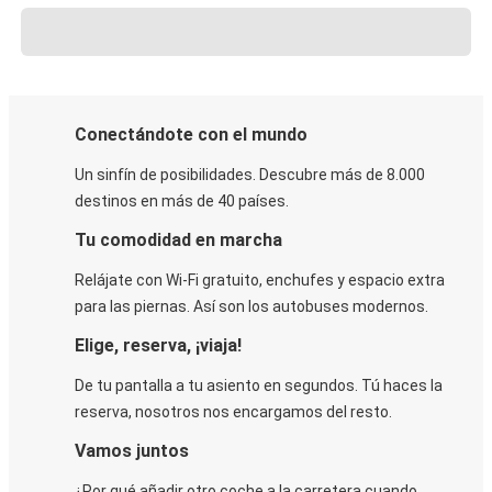
Conectándote con el mundo
Un sinfín de posibilidades. Descubre más de 8.000
destinos en más de 40 países.
Tu comodidad en marcha
Relájate con Wi-Fi gratuito, enchufes y espacio extra
para las piernas. Así son los autobuses modernos.
Elige, reserva, ¡viaja!
De tu pantalla a tu asiento en segundos. Tú haces la
reserva, nosotros nos encargamos del resto.
Vamos juntos
¿Por qué añadir otro coche a la carretera cuando