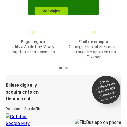
Ver viajes
Pago seguro
Fácil de comprar
Utiliza Apple Pay, Visa y
Consigue tus billetes online,
tarjetas internacionales
en nuestra app o en una
Flixshop
Con la
confianza de
Billete digital y
más de 500
seguimiento en
millones de
pasajeros
tiempo real
Descubre la App de Flix