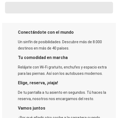
Conectándote con el mundo
Un sinfín de posibilidades. Descubre más de 8.000
destinos en más de 40 países.
Tu comodidad en marcha
Relájate con Wi-Fi gratuito, enchufes y espacio extra
para las piernas. Así son los autobuses modernos.
Elige, reserva, ¡viaja!
De tu pantalla a tu asiento en segundos. Tú haces la
reserva, nosotros nos encargamos del resto.
Vamos juntos
¿Por qué añadir otro coche a la carretera cuando