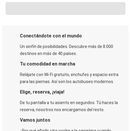
Conectándote con el mundo
Un sinfín de posibilidades. Descubre más de 8.000
destinos en más de 40 países.
Tu comodidad en marcha
Relájate con Wi-Fi gratuito, enchufes y espacio extra
para las piernas. Así son los autobuses modernos.
Elige, reserva, ¡viaja!
De tu pantalla a tu asiento en segundos. Tú haces la
reserva, nosotros nos encargamos del resto.
Vamos juntos
¿Por qué añadir otro coche a la carretera cuando