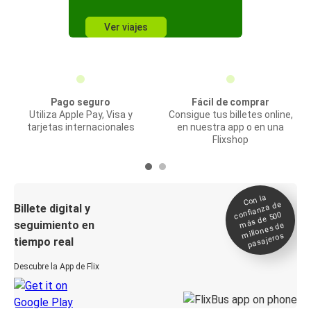
Ver viajes
Pago seguro
Fácil de comprar
Utiliza Apple Pay, Visa y
Consigue tus billetes online,
tarjetas internacionales
en nuestra app o en una
Flixshop
Con la
confianza de
Billete digital y
más de 500
seguimiento en
millones de
pasajeros
tiempo real
Descubre la App de Flix