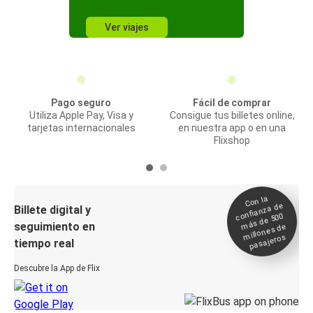
Ver viajes
Pago seguro
Fácil de comprar
Utiliza Apple Pay, Visa y
Consigue tus billetes online,
tarjetas internacionales
en nuestra app o en una
Flixshop
Con la
confianza de
Billete digital y
más de 500
seguimiento en
millones de
pasajeros
tiempo real
Descubre la App de Flix