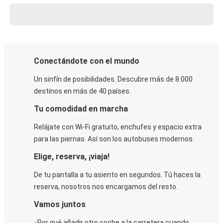
Conectándote con el mundo
Un sinfín de posibilidades. Descubre más de 8.000
destinos en más de 40 países.
Tu comodidad en marcha
Relájate con Wi-Fi gratuito, enchufes y espacio extra
para las piernas. Así son los autobuses modernos.
Elige, reserva, ¡viaja!
De tu pantalla a tu asiento en segundos. Tú haces la
reserva, nosotros nos encargamos del resto.
Vamos juntos
¿Por qué añadir otro coche a la carretera cuando