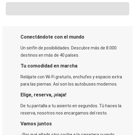
Conectándote con el mundo
Un sinfín de posibilidades. Descubre más de 8.000
destinos en más de 40 países.
Tu comodidad en marcha
Relájate con Wi-Fi gratuito, enchufes y espacio extra
para las piernas. Así son los autobuses modernos.
Elige, reserva, ¡viaja!
De tu pantalla a tu asiento en segundos. Tú haces la
reserva, nosotros nos encargamos del resto.
Vamos juntos
¿Por qué añadir otro coche a la carretera cuando