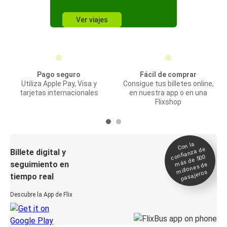
Ver viajes
Pago seguro
Fácil de comprar
Utiliza Apple Pay, Visa y
Consigue tus billetes online,
tarjetas internacionales
en nuestra app o en una
Flixshop
Con la
confianza de
Billete digital y
más de 500
seguimiento en
millones de
pasajeros
tiempo real
Descubre la App de Flix