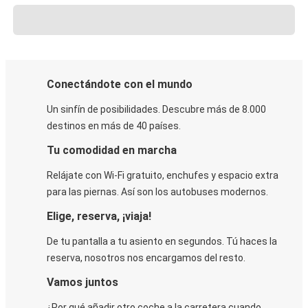
Conectándote con el mundo
Un sinfín de posibilidades. Descubre más de 8.000
destinos en más de 40 países.
Tu comodidad en marcha
Relájate con Wi-Fi gratuito, enchufes y espacio extra
para las piernas. Así son los autobuses modernos.
Elige, reserva, ¡viaja!
De tu pantalla a tu asiento en segundos. Tú haces la
reserva, nosotros nos encargamos del resto.
Vamos juntos
¿Por qué añadir otro coche a la carretera cuando