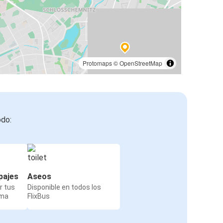
Protomaps
©
OpenStreetMap
odo:
pajes
Aseos
r tus
Disponible en todos los
rma
FlixBus