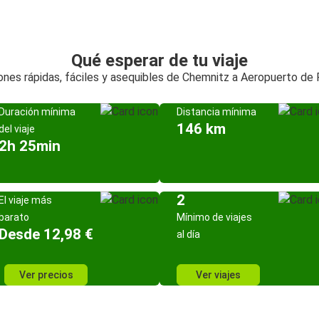
Qué esperar de tu viaje
nes rápidas, fáciles y asequibles de Chemnitz a Aeropuerto de
Duración mínima
Distancia mínima
146 km
del viaje
2h 25min
2
El viaje más
barato
Mínimo de viajes
Desde 12,98 €
al día
Ver precios
Ver viajes