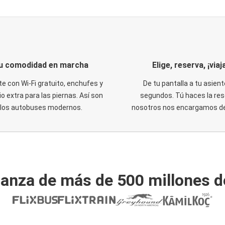
u comodidad en marcha
Elige, reserva, ¡viaja
te con Wi-Fi gratuito, enchufes y
De tu pantalla a tu asient
o extra para las piernas. Así son
segundos. Tú haces la res
los autobuses modernos.
nosotros nos encargamos del
ianza de más de 500 millones d