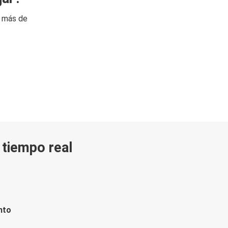
n más de
n tiempo real
nto