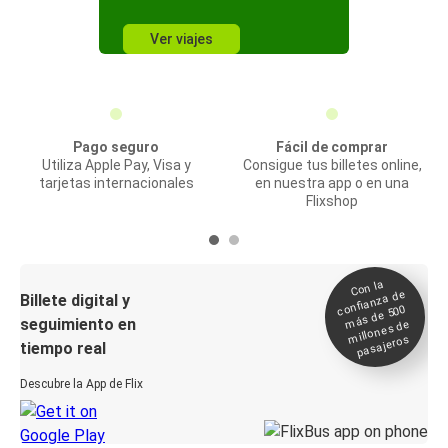
Ver viajes
Pago seguro
Fácil de comprar
Utiliza Apple Pay, Visa y
Consigue tus billetes online,
tarjetas internacionales
en nuestra app o en una
Flixshop
Con la
confianza de
Billete digital y
más de 500
seguimiento en
millones de
pasajeros
tiempo real
Descubre la App de Flix