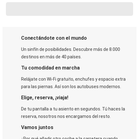
Conectándote con el mundo
Un sinfín de posibilidades. Descubre más de 8.000
destinos en más de 40 países.
Tu comodidad en marcha
Relájate con Wi-Fi gratuito, enchufes y espacio extra
para las piernas. Así son los autobuses modernos.
Elige, reserva, ¡viaja!
De tu pantalla a tu asiento en segundos. Tú haces la
reserva, nosotros nos encargamos del resto.
Vamos juntos
¿Por qué añadir otro coche a la carretera cuando