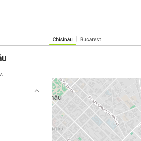
Chisináu
Bucarest
áu
e.