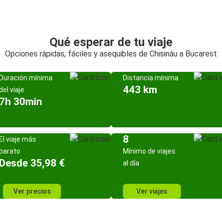
Qué esperar de tu viaje
Opciones rápidas, fáciles y asequibles de Chisináu a Bucarest
Duración mínima
Distancia mínima
443 km
del viaje
7h 30min
8
El viaje más
barato
Mínimo de viajes
Desde 35,98 €
al día
Ver precios
Ver viajes