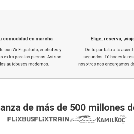
u comodidad en marcha
Elige, reserva, ¡viaja
te con Wi-Fi gratuito, enchufes y
De tu pantalla a tu asient
o extra para las piernas. Así son
segundos. Tú haces la res
los autobuses modernos.
nosotros nos encargamos del
ianza de más de 500 millones d