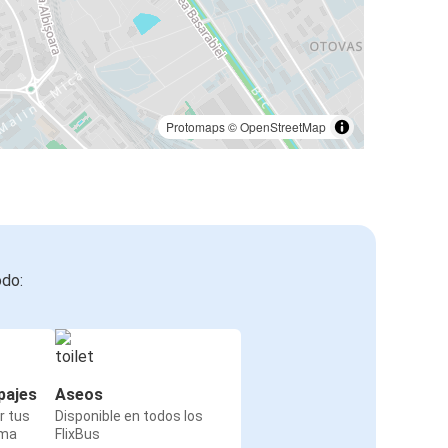
Protomaps
©
OpenStreetMap
odo:
pajes
Aseos
r tus
Disponible en todos los
rma
FlixBus