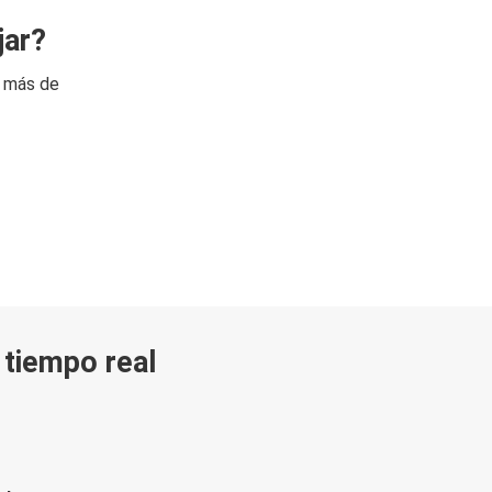
jar?
n más de
n tiempo real