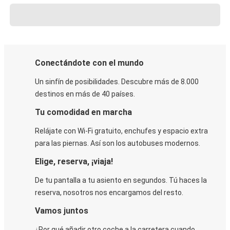
Conectándote con el mundo
Un sinfín de posibilidades. Descubre más de 8.000
destinos en más de 40 países.
Tu comodidad en marcha
Relájate con Wi-Fi gratuito, enchufes y espacio extra
para las piernas. Así son los autobuses modernos.
Elige, reserva, ¡viaja!
De tu pantalla a tu asiento en segundos. Tú haces la
reserva, nosotros nos encargamos del resto.
Vamos juntos
¿Por qué añadir otro coche a la carretera cuando