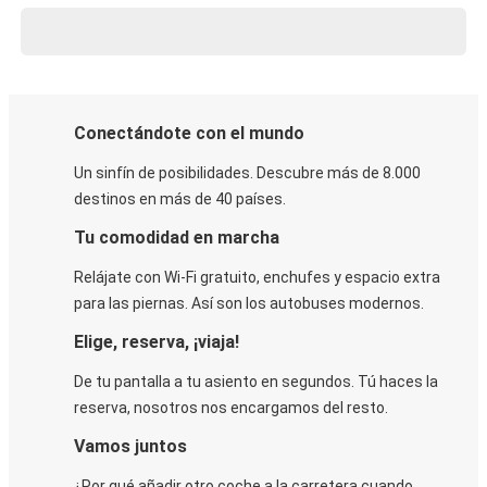
Conectándote con el mundo
Un sinfín de posibilidades. Descubre más de 8.000
destinos en más de 40 países.
Tu comodidad en marcha
Relájate con Wi-Fi gratuito, enchufes y espacio extra
para las piernas. Así son los autobuses modernos.
Elige, reserva, ¡viaja!
De tu pantalla a tu asiento en segundos. Tú haces la
reserva, nosotros nos encargamos del resto.
Vamos juntos
¿Por qué añadir otro coche a la carretera cuando