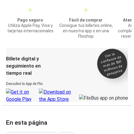
Pago seguro
Fácil de comprar
Atenc
Utiliza Apple Pay, Visa y
Consigue tus billetes online,
Asi
tarjetas internacionales
en nuestra app o en una
complic
Flixshop
reserv
Con la
confianza de
Billete digital y
más de 500
seguimiento en
millones de
pasajeros
tiempo real
Descubre la App de Flix
En esta página