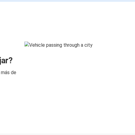
jar?
n más de