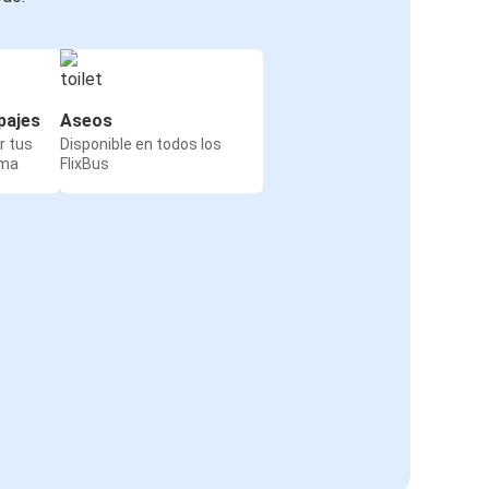
pajes
Aseos
r tus
Disponible en todos los
rma
FlixBus