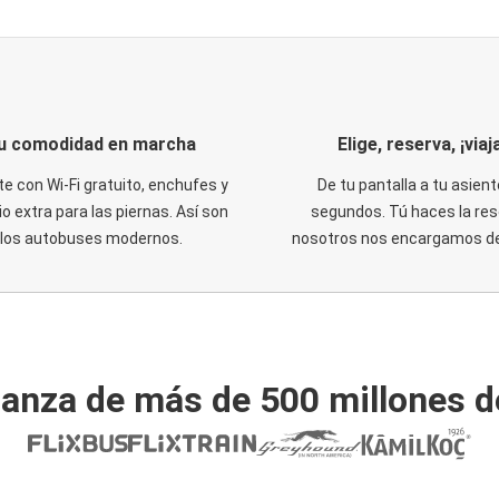
u comodidad en marcha
Elige, reserva, ¡viaja
te con Wi-Fi gratuito, enchufes y
De tu pantalla a tu asient
o extra para las piernas. Así son
segundos. Tú haces la res
los autobuses modernos.
nosotros nos encargamos del
ianza de más de 500 millones d