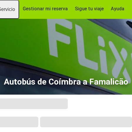
Gestionar mi reserva
Sigue tu viaje
Ayuda
Servicio
Autobús de Coímbra a Famalicão