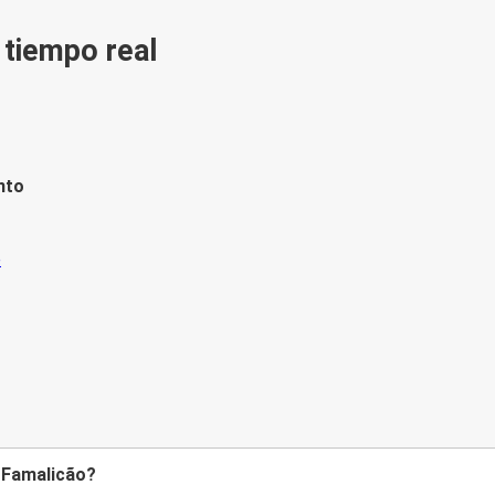
n tiempo real
nto
a Famalicão?