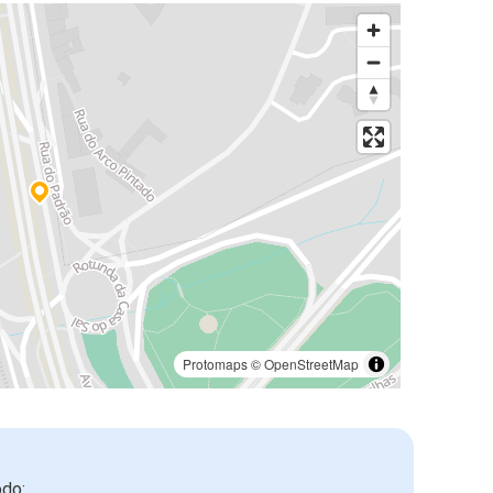
Protomaps
©
OpenStreetMap
odo: