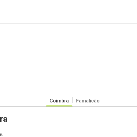
Coímbra
Famalicão
ra
e.