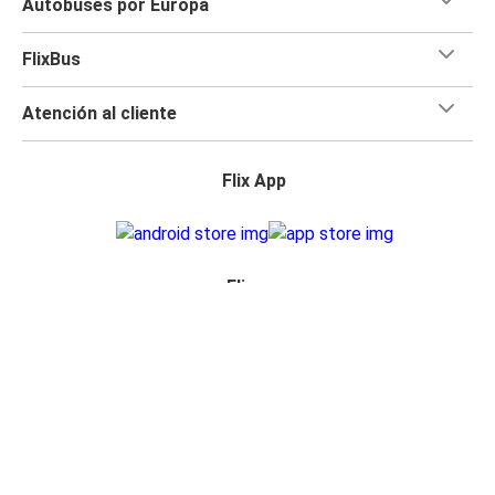
Autobuses por Europa
FlixBus
Atención al cliente
Flix App
Flix en:
Acceso para distribuidor
Política de privacidad
Derechos pasajeros
Aviso legal
Accesibilidad
Cambiar la configuración de las cookies