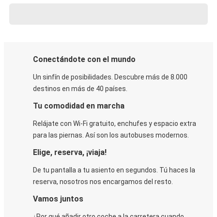
Conectándote con el mundo
Un sinfín de posibilidades. Descubre más de 8.000
destinos en más de 40 países.
Tu comodidad en marcha
Relájate con Wi-Fi gratuito, enchufes y espacio extra
para las piernas. Así son los autobuses modernos.
Elige, reserva, ¡viaja!
De tu pantalla a tu asiento en segundos. Tú haces la
reserva, nosotros nos encargamos del resto.
Vamos juntos
¿Por qué añadir otro coche a la carretera cuando