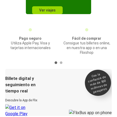
Ver viajes
Pago seguro
Fácil de comprar
Utiliza Apple Pay, Visa y
Consigue tus billetes online,
tarjetas internacionales
en nuestra app o en una
Flixshop
Con la
confianza de
Billete digital y
más de 500
seguimiento en
millones de
pasajeros
tiempo real
Descubre la App de Flix