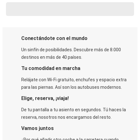
Conectándote con el mundo
Un sinfín de posibilidades. Descubre más de 8.000
destinos en más de 40 países.
Tu comodidad en marcha
Relájate con Wi-Fi gratuito, enchufes y espacio extra
para las piernas. Así son los autobuses modernos.
Elige, reserva, ¡viaja!
De tu pantalla a tu asiento en segundos. Tú haces la
reserva, nosotros nos encargamos del resto.
Vamos juntos
¿Por qué añadir otro coche a la carretera cuando