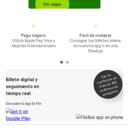
Ver viajes
Pago seguro
Fácil de comprar
Utiliza Apple Pay, Visa y
Consigue tus billetes online,
tarjetas internacionales
en nuestra app o en una
Flixshop
Con la
confianza de
Billete digital y
más de 500
seguimiento en
millones de
pasajeros
tiempo real
Descubre la App de Flix