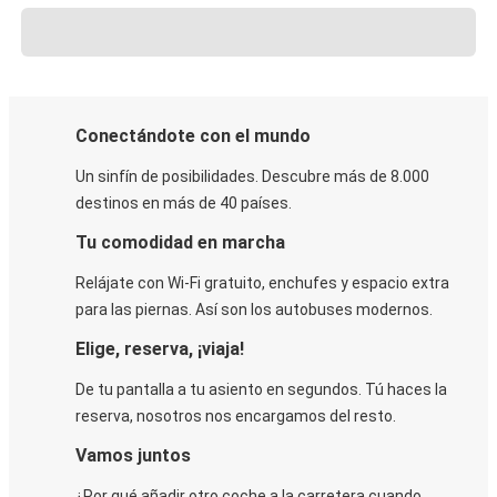
Conectándote con el mundo
Un sinfín de posibilidades. Descubre más de 8.000
destinos en más de 40 países.
Tu comodidad en marcha
Relájate con Wi-Fi gratuito, enchufes y espacio extra
para las piernas. Así son los autobuses modernos.
Elige, reserva, ¡viaja!
De tu pantalla a tu asiento en segundos. Tú haces la
reserva, nosotros nos encargamos del resto.
Vamos juntos
¿Por qué añadir otro coche a la carretera cuando