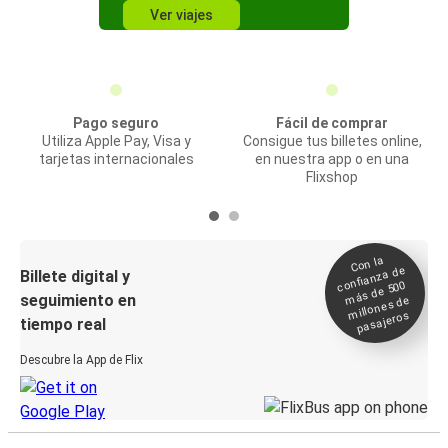
Ver viajes
Pago seguro
Fácil de comprar
Utiliza Apple Pay, Visa y
Consigue tus billetes online,
tarjetas internacionales
en nuestra app o en una
Flixshop
Con la
confianza de
Billete digital y
más de 500
seguimiento en
millones de
pasajeros
tiempo real
Descubre la App de Flix