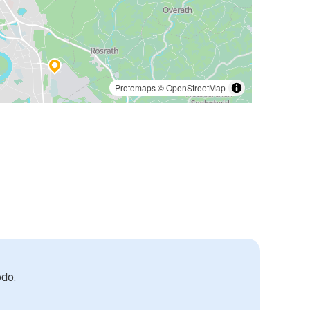
Protomaps
©
OpenStreetMap
odo: