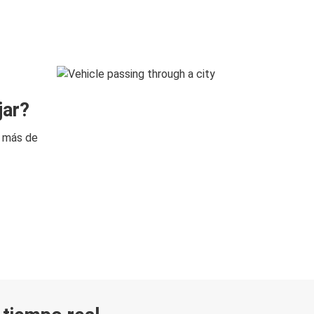
jar?
n más de