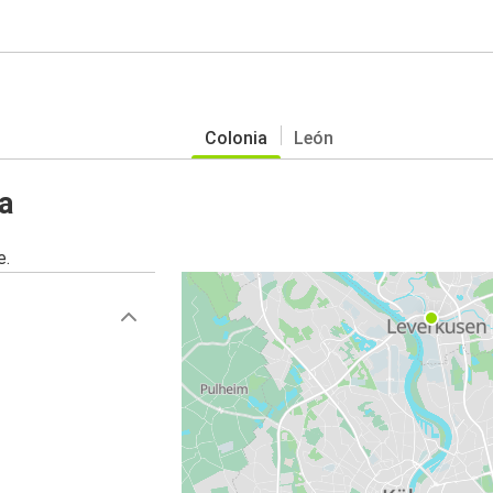
Colonia
León
a
e.