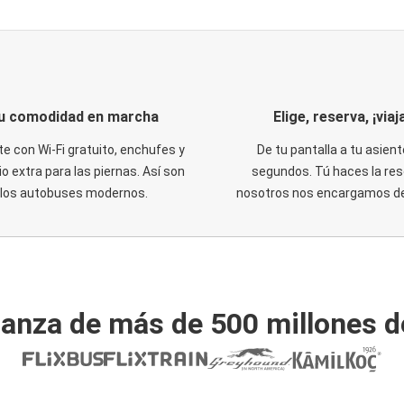
u comodidad en marcha
Elige, reserva, ¡viaja
te con Wi-Fi gratuito, enchufes y
De tu pantalla a tu asient
o extra para las piernas. Así son
segundos. Tú haces la res
los autobuses modernos.
nosotros nos encargamos del
ianza de más de 500 millones d