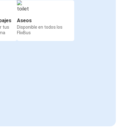
pajes
Aseos
r tus
Disponible en todos los
rma
FlixBus