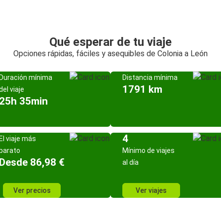
Qué esperar de tu viaje
Opciones rápidas, fáciles y asequibles de Colonia a León
Duración mínima
Distancia mínima
1791 km
del viaje
25h 35min
4
El viaje más
barato
Mínimo de viajes
Desde 86,98 €
al día
Ver precios
Ver viajes