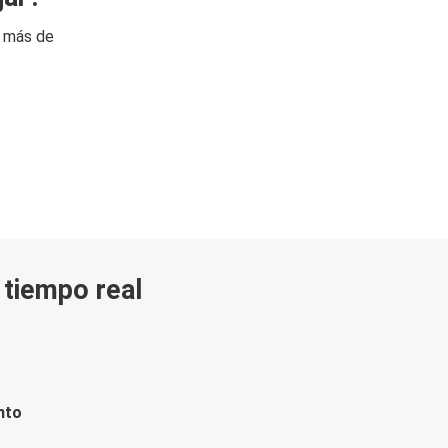
n más de
n tiempo real
nto