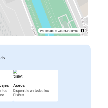
Protomaps
©
OpenStreetMap
odo:
pajes
Aseos
r tus
Disponible en todos los
rma
FlixBus