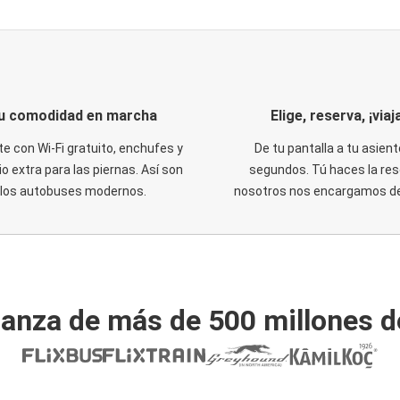
u comodidad en marcha
Elige, reserva, ¡viaja
te con Wi-Fi gratuito, enchufes y
De tu pantalla a tu asient
o extra para las piernas. Así son
segundos. Tú haces la res
los autobuses modernos.
nosotros nos encargamos del
ianza de más de 500 millones d