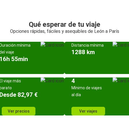
Qué esperar de tu viaje
Opciones rápidas, fáciles y asequibles de León a París
Duración mínima
Distancia mínima
1288 km
del viaje
16h 55min
4
El viaje más
barato
Mínimo de viajes
Desde 82,97 €
al día
Ver precios
Ver viajes