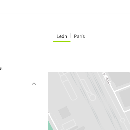
León
París
e.