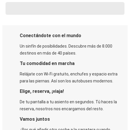
Conectándote con el mundo
Un sinfín de posibilidades. Descubre más de 8.000
destinos en más de 40 países.
Tu comodidad en marcha
Relájate con Wi-Fi gratuito, enchufes y espacio extra
para las piernas. Así son los autobuses modernos.
Elige, reserva, ¡viaja!
De tu pantalla a tu asiento en segundos. Tú haces la
reserva, nosotros nos encargamos del resto.
Vamos juntos
¿Por qué añadir otro coche a la carretera cuando