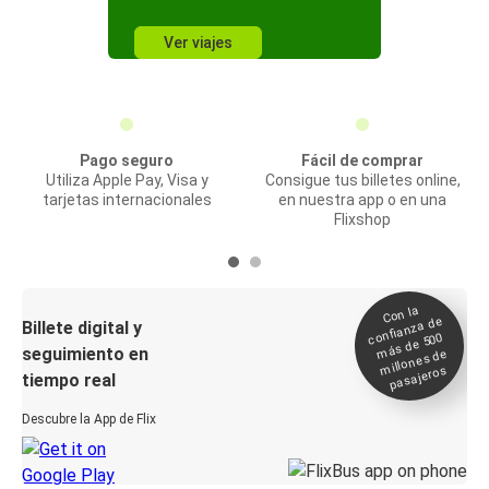
Ver viajes
Pago seguro
Fácil de comprar
Utiliza Apple Pay, Visa y
Consigue tus billetes online,
tarjetas internacionales
en nuestra app o en una
Flixshop
Con la
confianza de
Billete digital y
más de 500
seguimiento en
millones de
pasajeros
tiempo real
Descubre la App de Flix