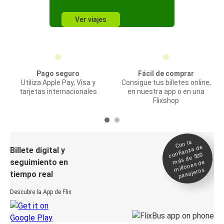
Ver viajes
Pago seguro
Fácil de comprar
Utiliza Apple Pay, Visa y
Consigue tus billetes online,
tarjetas internacionales
en nuestra app o en una
Flixshop
Con la
confianza de
Billete digital y
más de 500
seguimiento en
millones de
pasajeros
tiempo real
Descubre la App de Flix