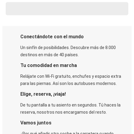
Conectándote con el mundo
Un sinfín de posibilidades. Descubre más de 8.000
destinos en más de 40 países.
Tu comodidad en marcha
Relájate con Wi-Fi gratuito, enchufes y espacio extra
para las piernas. Así son los autobuses modernos.
Elige, reserva, ¡viaja!
De tu pantalla a tu asiento en segundos. Tú haces la
reserva, nosotros nos encargamos del resto.
Vamos juntos
¿Por qué añadir otro coche a la carretera cuando