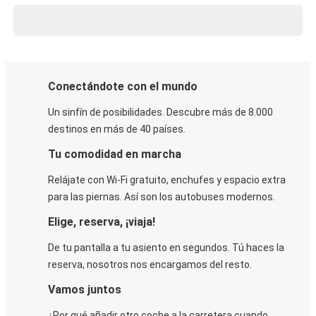
Conectándote con el mundo
Un sinfín de posibilidades. Descubre más de 8.000
destinos en más de 40 países.
Tu comodidad en marcha
Relájate con Wi-Fi gratuito, enchufes y espacio extra
para las piernas. Así son los autobuses modernos.
Elige, reserva, ¡viaja!
De tu pantalla a tu asiento en segundos. Tú haces la
reserva, nosotros nos encargamos del resto.
Vamos juntos
¿Por qué añadir otro coche a la carretera cuando