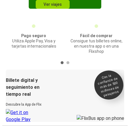
Ver viajes
Pago seguro
Fácil de comprar
Utiliza Apple Pay, Visa y
Consigue tus billetes online,
tarjetas internacionales
en nuestra app o en una
Flixshop
Con la
confianza de
Billete digital y
más de 500
seguimiento en
millones de
pasajeros
tiempo real
Descubre la App de Flix