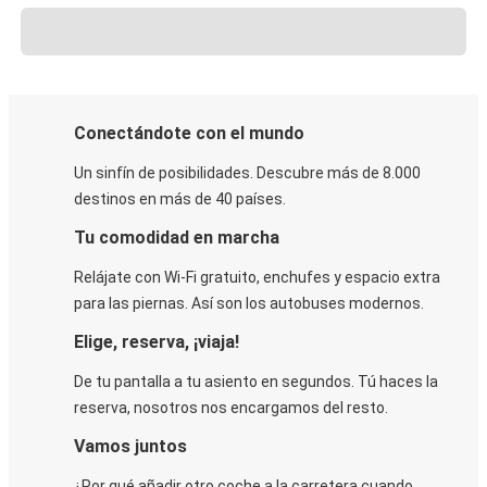
Conectándote con el mundo
Un sinfín de posibilidades. Descubre más de 8.000
destinos en más de 40 países.
Tu comodidad en marcha
Relájate con Wi-Fi gratuito, enchufes y espacio extra
para las piernas. Así son los autobuses modernos.
Elige, reserva, ¡viaja!
De tu pantalla a tu asiento en segundos. Tú haces la
reserva, nosotros nos encargamos del resto.
Vamos juntos
¿Por qué añadir otro coche a la carretera cuando