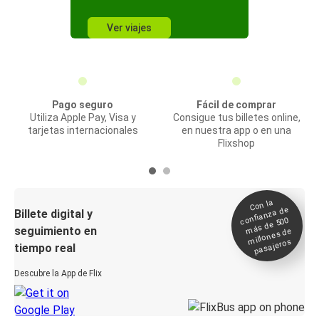
Ver viajes
Pago seguro
Fácil de comprar
Utiliza Apple Pay, Visa y
Consigue tus billetes online,
tarjetas internacionales
en nuestra app o en una
Flixshop
Con la
confianza de
Billete digital y
más de 500
seguimiento en
millones de
pasajeros
tiempo real
Descubre la App de Flix