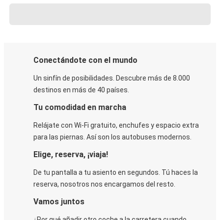
Conectándote con el mundo
Un sinfín de posibilidades. Descubre más de 8.000
destinos en más de 40 países.
Tu comodidad en marcha
Relájate con Wi-Fi gratuito, enchufes y espacio extra
para las piernas. Así son los autobuses modernos.
Elige, reserva, ¡viaja!
De tu pantalla a tu asiento en segundos. Tú haces la
reserva, nosotros nos encargamos del resto.
Vamos juntos
¿Por qué añadir otro coche a la carretera cuando