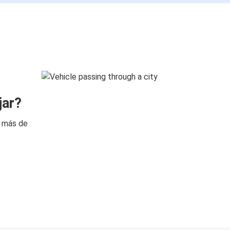
jar?
n más de