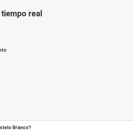
n tiempo real
nto
astelo Branco?