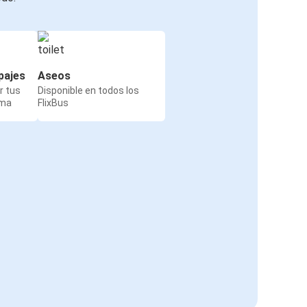
pajes
Aseos
r tus
Disponible en todos los
rma
FlixBus