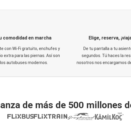
u comodidad en marcha
Elige, reserva, ¡viaja
te con Wi-Fi gratuito, enchufes y
De tu pantalla a tu asient
o extra para las piernas. Así son
segundos. Tú haces la res
los autobuses modernos.
nosotros nos encargamos del
ianza de más de 500 millones d