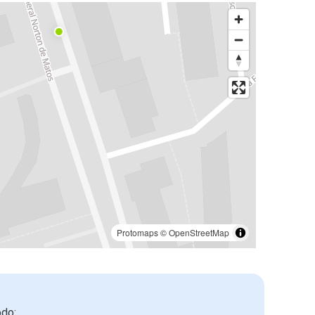
Protomaps
©
OpenStreetMap
odo: