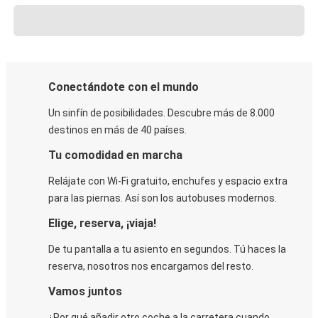
Conectándote con el mundo
Un sinfín de posibilidades. Descubre más de 8.000
destinos en más de 40 países.
Tu comodidad en marcha
Relájate con Wi-Fi gratuito, enchufes y espacio extra
para las piernas. Así son los autobuses modernos.
Elige, reserva, ¡viaja!
De tu pantalla a tu asiento en segundos. Tú haces la
reserva, nosotros nos encargamos del resto.
Vamos juntos
¿Por qué añadir otro coche a la carretera cuando