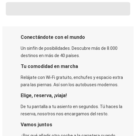
Conectándote con el mundo
Un sinfín de posibilidades. Descubre más de 8.000
destinos en más de 40 países.
Tu comodidad en marcha
Relájate con Wi-Fi gratuito, enchufes y espacio extra
para las piernas. Así son los autobuses modernos.
Elige, reserva, ¡viaja!
De tu pantalla a tu asiento en segundos. Tú haces la
reserva, nosotros nos encargamos del resto.
Vamos juntos
¿Por qué añadir otro coche a la carretera cuando