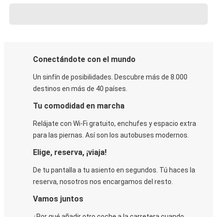
Conectándote con el mundo
Un sinfín de posibilidades. Descubre más de 8.000
destinos en más de 40 países.
Tu comodidad en marcha
Relájate con Wi-Fi gratuito, enchufes y espacio extra
para las piernas. Así son los autobuses modernos.
Elige, reserva, ¡viaja!
De tu pantalla a tu asiento en segundos. Tú haces la
reserva, nosotros nos encargamos del resto.
Vamos juntos
¿Por qué añadir otro coche a la carretera cuando