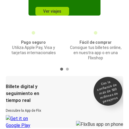
Ver viajes
Pago seguro
Fácil de comprar
Utiliza Apple Pay, Visa y
Consigue tus billetes online,
tarjetas internacionales
en nuestra app o en una
Flixshop
Con la
confianza de
Billete digital y
más de 500
seguimiento en
millones de
pasajeros
tiempo real
Descubre la App de Flix