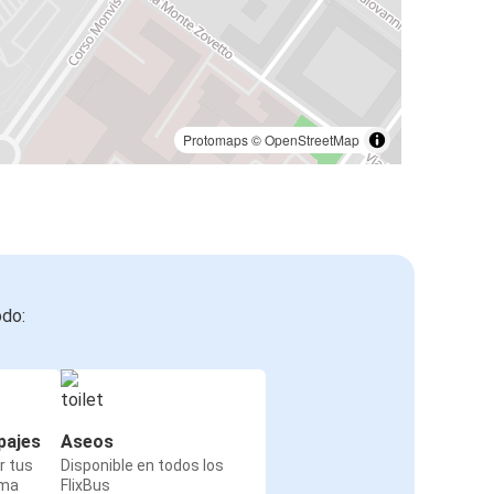
Protomaps
©
OpenStreetMap
odo:
pajes
Aseos
r tus
Disponible en todos los
rma
FlixBus