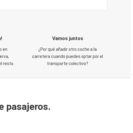
!
Vamos juntos
o en
¿Por qué añadir otro coche a la
erva,
carretera cuando puedes optar por el
 resto.
transporte colectivo?
e pasajeros.