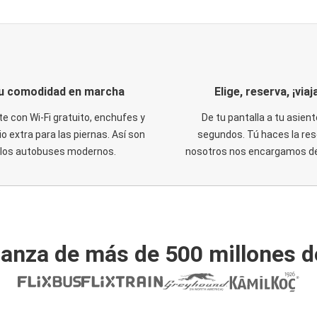
u comodidad en marcha
Elige, reserva, ¡viaja
te con Wi-Fi gratuito, enchufes y
De tu pantalla a tu asient
o extra para las piernas. Así son
segundos. Tú haces la res
los autobuses modernos.
nosotros nos encargamos del
ianza de más de 500 millones d