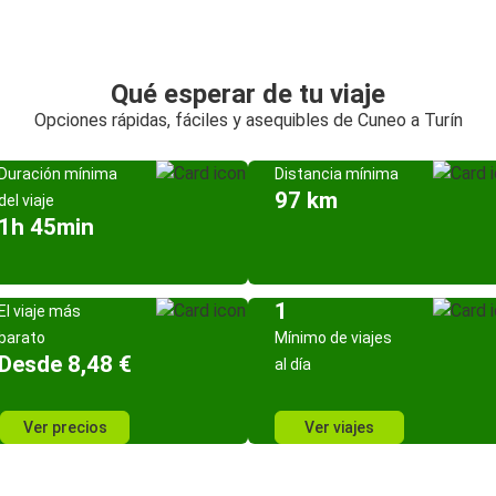
Qué esperar de tu viaje
Opciones rápidas, fáciles y asequibles de Cuneo a Turín
Duración mínima
Distancia mínima
97 km
del viaje
1h 45min
1
El viaje más
barato
Mínimo de viajes
Desde 8,48 €
al día
Ver precios
Ver viajes