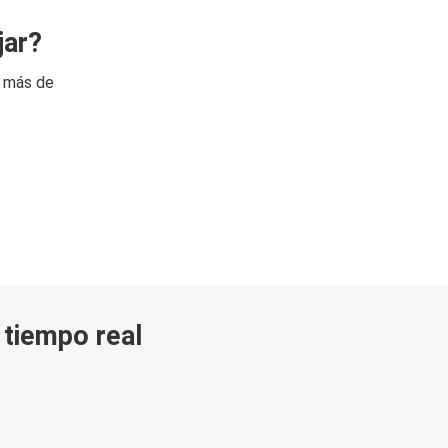
jar?
n más de
n tiempo real