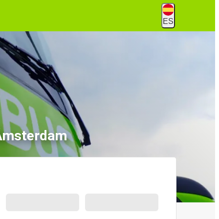
ES
 Ámsterdam