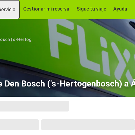
Gestionar mi reserva
Sigue tu viaje
Ayuda
Servicio
Den Bosch ('s-Hertogenbosch)
e Den Bosch ('s-Hertogenbosch) a