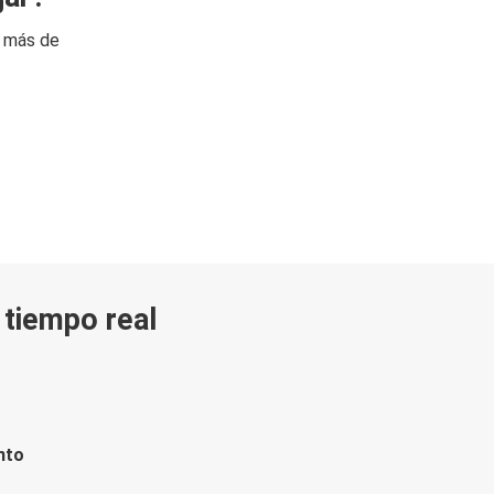
n más de
n tiempo real
nto