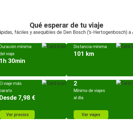
Qué esperar de tu viaje
ápidas, fáciles y asequibles de Den Bosch ('s-Hertogenbosch) 
Duración mínima
Distancia mínima
101 km
del viaje
1h 30min
2
El viaje más
barato
Mínimo de viajes
Desde 7,98 €
al día
Ver precios
Ver viajes