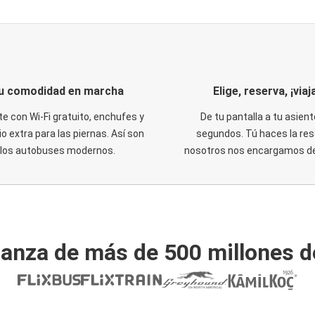
u comodidad en marcha
Elige, reserva, ¡viaja
te con Wi-Fi gratuito, enchufes y
De tu pantalla a tu asient
o extra para las piernas. Así son
segundos. Tú haces la res
los autobuses modernos.
nosotros nos encargamos del
ianza de más de 500 millones d