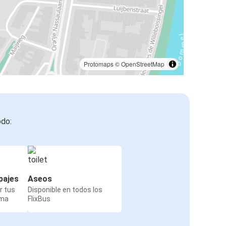
Protomaps
©
OpenStreetMap
odo:
pajes
Aseos
r tus
Disponible en todos los
rma
FlixBus