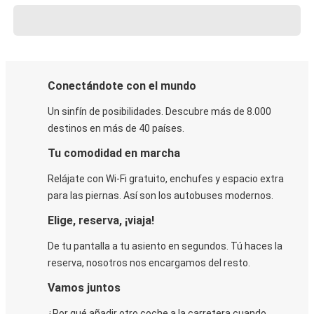
Conectándote con el mundo
Un sinfín de posibilidades. Descubre más de 8.000
destinos en más de 40 países.
Tu comodidad en marcha
Relájate con Wi-Fi gratuito, enchufes y espacio extra
para las piernas. Así son los autobuses modernos.
Elige, reserva, ¡viaja!
De tu pantalla a tu asiento en segundos. Tú haces la
reserva, nosotros nos encargamos del resto.
Vamos juntos
¿Por qué añadir otro coche a la carretera cuando