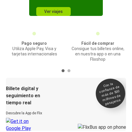
Ver viajes
Pago seguro
Fácil de comprar
Utiliza Apple Pay, Visa y
Consigue tus billetes online,
tarjetas internacionales
en nuestra app o en una
Flixshop
Con la
confianza de
Billete digital y
más de 500
seguimiento en
millones de
pasajeros
tiempo real
Descubre la App de Flix