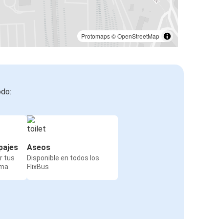
Protomaps
©
OpenStreetMap
odo:
pajes
Aseos
r tus
Disponible en todos los
rma
FlixBus