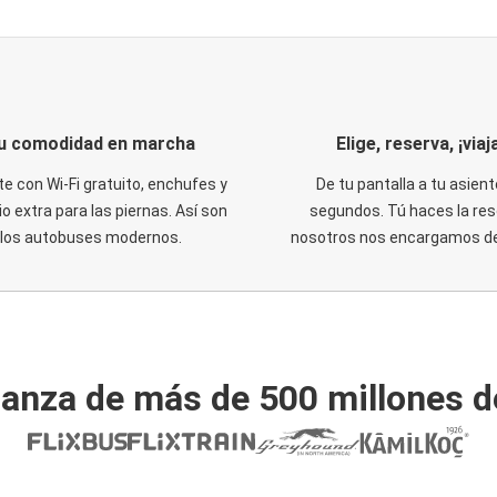
u comodidad en marcha
Elige, reserva, ¡viaja
te con Wi-Fi gratuito, enchufes y
De tu pantalla a tu asient
o extra para las piernas. Así son
segundos. Tú haces la res
los autobuses modernos.
nosotros nos encargamos del
ianza de más de 500 millones d