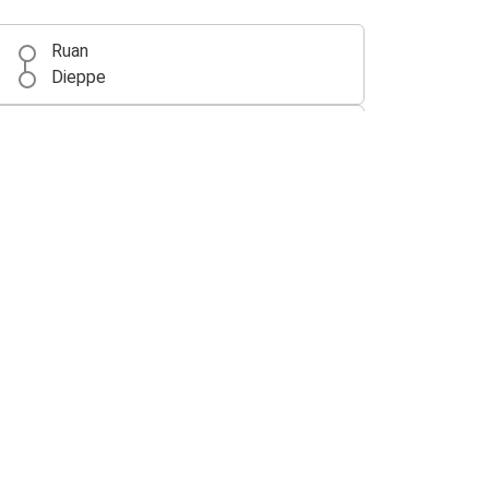
Ruan
Dieppe
Aeropuerto de París Orly
Dieppe