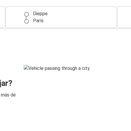
Dieppe
París
Dieppe
Aeropuerto de París Orly
jar?
n más de