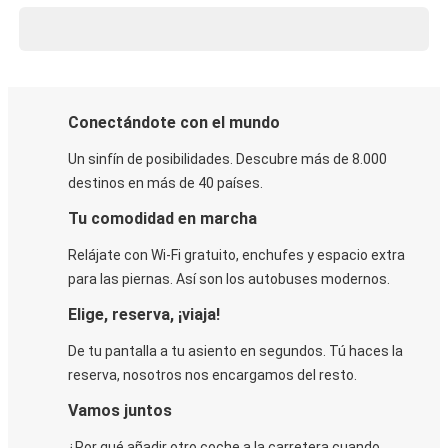
Conectándote con el mundo
Un sinfín de posibilidades. Descubre más de 8.000
destinos en más de 40 países.
Tu comodidad en marcha
Relájate con Wi-Fi gratuito, enchufes y espacio extra
para las piernas. Así son los autobuses modernos.
Elige, reserva, ¡viaja!
De tu pantalla a tu asiento en segundos. Tú haces la
reserva, nosotros nos encargamos del resto.
Vamos juntos
¿Por qué añadir otro coche a la carretera cuando