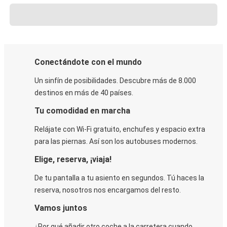
Conectándote con el mundo
Un sinfín de posibilidades. Descubre más de 8.000
destinos en más de 40 países.
Tu comodidad en marcha
Relájate con Wi-Fi gratuito, enchufes y espacio extra
para las piernas. Así son los autobuses modernos.
Elige, reserva, ¡viaja!
De tu pantalla a tu asiento en segundos. Tú haces la
reserva, nosotros nos encargamos del resto.
Vamos juntos
¿Por qué añadir otro coche a la carretera cuando