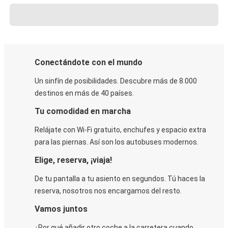
Conectándote con el mundo
Un sinfín de posibilidades. Descubre más de 8.000
destinos en más de 40 países.
Tu comodidad en marcha
Relájate con Wi-Fi gratuito, enchufes y espacio extra
para las piernas. Así son los autobuses modernos.
Elige, reserva, ¡viaja!
De tu pantalla a tu asiento en segundos. Tú haces la
reserva, nosotros nos encargamos del resto.
Vamos juntos
¿Por qué añadir otro coche a la carretera cuando