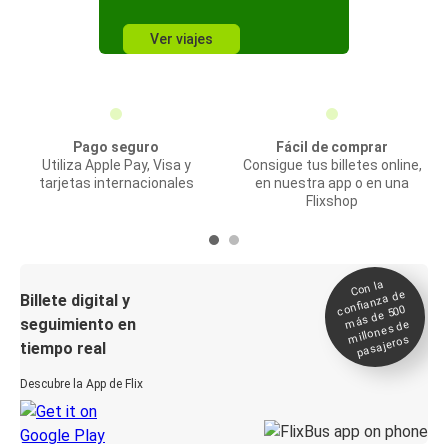
Ver viajes
Pago seguro
Fácil de comprar
Utiliza Apple Pay, Visa y
Consigue tus billetes online,
tarjetas internacionales
en nuestra app o en una
Flixshop
Con la
confianza de
Billete digital y
más de 500
seguimiento en
millones de
pasajeros
tiempo real
Descubre la App de Flix