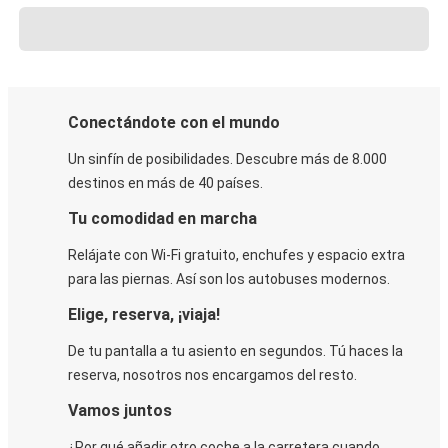
Conectándote con el mundo
Un sinfín de posibilidades. Descubre más de 8.000
destinos en más de 40 países.
Tu comodidad en marcha
Relájate con Wi-Fi gratuito, enchufes y espacio extra
para las piernas. Así son los autobuses modernos.
Elige, reserva, ¡viaja!
De tu pantalla a tu asiento en segundos. Tú haces la
reserva, nosotros nos encargamos del resto.
Vamos juntos
¿Por qué añadir otro coche a la carretera cuando