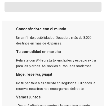
Conectándote con el mundo
Un sinfín de posibilidades. Descubre más de 8.000
destinos en más de 40 países.
Tu comodidad en marcha
Relájate con Wi-Fi gratuito, enchufes y espacio extra
para las piernas. Así son los autobuses modernos.
Elige, reserva, ¡viaja!
De tu pantalla a tu asiento en segundos. Tú haces la
reserva, nosotros nos encargamos del resto.
Vamos juntos
¿Por qué añadir otro coche a la carretera cuando