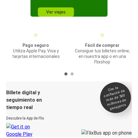
Ver viajes
Pago seguro
Fácil de comprar
Utiliza Apple Pay, Visa y
Consigue tus billetes online,
tarjetas internacionales
en nuestra app o en una
Flixshop
Con la
confianza de
Billete digital y
más de 500
seguimiento en
millones de
pasajeros
tiempo real
Descubre la App de Flix