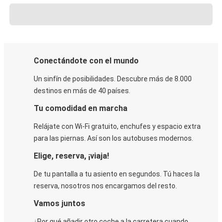
Conectándote con el mundo
Un sinfín de posibilidades. Descubre más de 8.000
destinos en más de 40 países.
Tu comodidad en marcha
Relájate con Wi-Fi gratuito, enchufes y espacio extra
para las piernas. Así son los autobuses modernos.
Elige, reserva, ¡viaja!
De tu pantalla a tu asiento en segundos. Tú haces la
reserva, nosotros nos encargamos del resto.
Vamos juntos
¿Por qué añadir otro coche a la carretera cuando