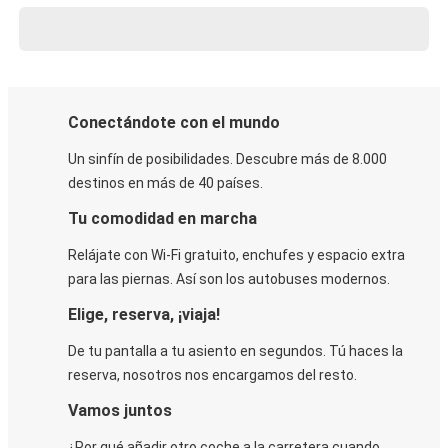
Conectándote con el mundo
Un sinfín de posibilidades. Descubre más de 8.000
destinos en más de 40 países.
Tu comodidad en marcha
Relájate con Wi-Fi gratuito, enchufes y espacio extra
para las piernas. Así son los autobuses modernos.
Elige, reserva, ¡viaja!
De tu pantalla a tu asiento en segundos. Tú haces la
reserva, nosotros nos encargamos del resto.
Vamos juntos
¿Por qué añadir otro coche a la carretera cuando