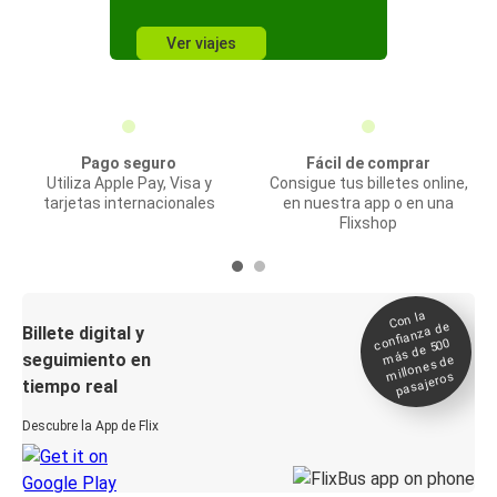
Ver viajes
Pago seguro
Fácil de comprar
Utiliza Apple Pay, Visa y
Consigue tus billetes online,
tarjetas internacionales
en nuestra app o en una
Flixshop
Con la
confianza de
Billete digital y
más de 500
seguimiento en
millones de
pasajeros
tiempo real
Descubre la App de Flix