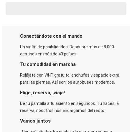
Conectándote con el mundo
Un sinfín de posibilidades. Descubre más de 8.000
destinos en más de 40 países.
Tu comodidad en marcha
Relájate con Wi-Fi gratuito, enchufes y espacio extra
para las piernas. Así son los autobuses modernos.
Elige, reserva, ¡viaja!
De tu pantalla a tu asiento en segundos. Tú haces la
reserva, nosotros nos encargamos del resto.
Vamos juntos
¿Por qué añadir otro coche a la carretera cuando