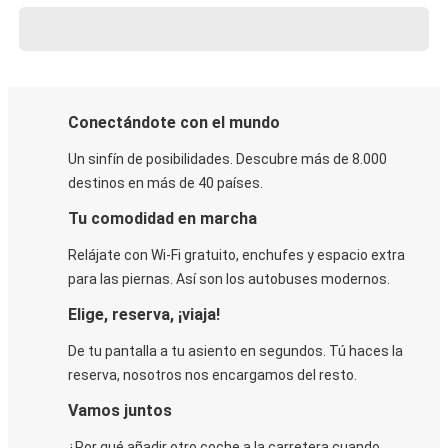
Conectándote con el mundo
Un sinfín de posibilidades. Descubre más de 8.000
destinos en más de 40 países.
Tu comodidad en marcha
Relájate con Wi-Fi gratuito, enchufes y espacio extra
para las piernas. Así son los autobuses modernos.
Elige, reserva, ¡viaja!
De tu pantalla a tu asiento en segundos. Tú haces la
reserva, nosotros nos encargamos del resto.
Vamos juntos
¿Por qué añadir otro coche a la carretera cuando