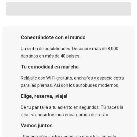
Conectándote con el mundo
Un sinfín de posibilidades. Descubre más de 8.000
destinos en más de 40 países.
Tu comodidad en marcha
Relájate con Wi-Fi gratuito, enchufes y espacio extra
para las piernas. Así son los autobuses modernos.
Elige, reserva, ¡viaja!
De tu pantalla a tu asiento en segundos. Tú haces la
reserva, nosotros nos encargamos del resto.
Vamos juntos
¿Por qué añadir otro coche a la carretera cuando