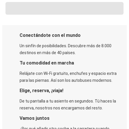
Conectándote con el mundo
Un sinfín de posibilidades. Descubre más de 8.000
destinos en más de 40 países.
Tu comodidad en marcha
Relájate con Wi-Fi gratuito, enchufes y espacio extra
para las piernas. Así son los autobuses modernos.
Elige, reserva, ¡viaja!
De tu pantalla a tu asiento en segundos. Tú haces la
reserva, nosotros nos encargamos del resto.
Vamos juntos
¿Por qué añadir otro coche a la carretera cuando