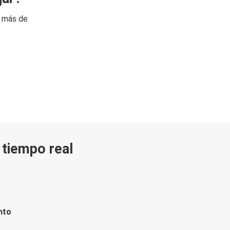
n más de
n tiempo real
nto