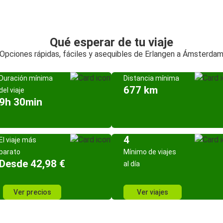
Qué esperar de tu viaje
Opciones rápidas, fáciles y asequibles de Erlangen a Ámsterda
Duración mínima
Distancia mínima
677 km
del viaje
9h 30min
4
El viaje más
barato
Mínimo de viajes
Desde 42,98 €
al día
Ver precios
Ver viajes