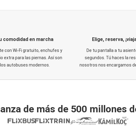
u comodidad en marcha
Elige, reserva, ¡viaja
te con Wi-Fi gratuito, enchufes y
De tu pantalla a tu asient
o extra para las piernas. Así son
segundos. Tú haces la res
los autobuses modernos.
nosotros nos encargamos del
ianza de más de 500 millones d