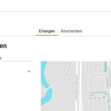
Erlangen
Ámsterdam
gen
e.