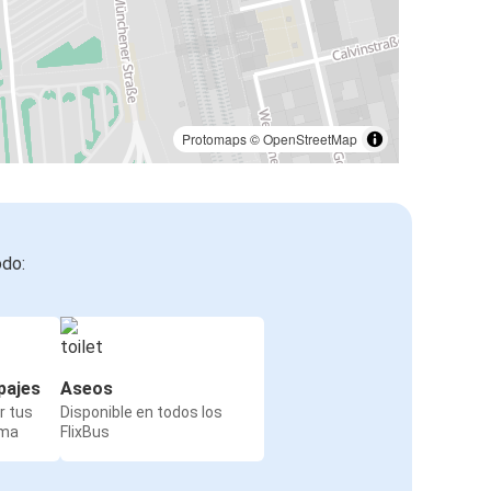
Protomaps
©
OpenStreetMap
odo:
pajes
Aseos
r tus
Disponible en todos los
rma
FlixBus