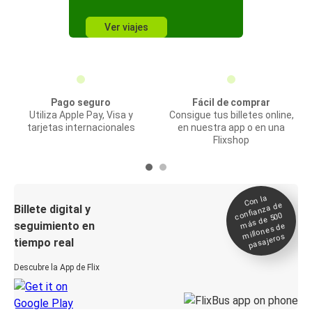
Ver viajes
Pago seguro
Fácil de comprar
Utiliza Apple Pay, Visa y
Consigue tus billetes online,
tarjetas internacionales
en nuestra app o en una
Flixshop
Con la
confianza de
Billete digital y
más de 500
seguimiento en
millones de
pasajeros
tiempo real
Descubre la App de Flix