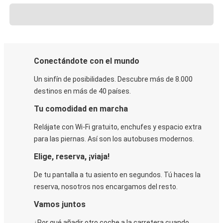
Conectándote con el mundo
Un sinfín de posibilidades. Descubre más de 8.000
destinos en más de 40 países.
Tu comodidad en marcha
Relájate con Wi-Fi gratuito, enchufes y espacio extra
para las piernas. Así son los autobuses modernos.
Elige, reserva, ¡viaja!
De tu pantalla a tu asiento en segundos. Tú haces la
reserva, nosotros nos encargamos del resto.
Vamos juntos
¿Por qué añadir otro coche a la carretera cuando